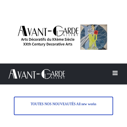
Passer
au
contenu
TOUTES NOS NOUVEAUTÉS All new works