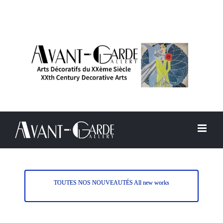
Passer
au
contenu
TOUTES NOS NOUVEAUTÉS All new works