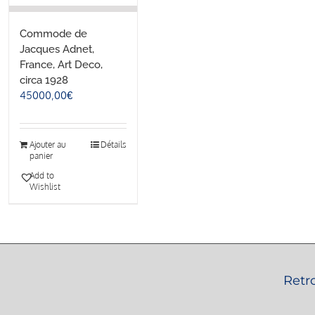
Commode de
Jacques Adnet,
France, Art Deco,
circa 1928
45000,00
€
Ajouter au
Détails
panier
Add to
Wishlist
Retr