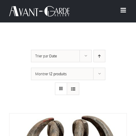
Passer
au
contenu
Trier par
Date
Montrer
12 produits