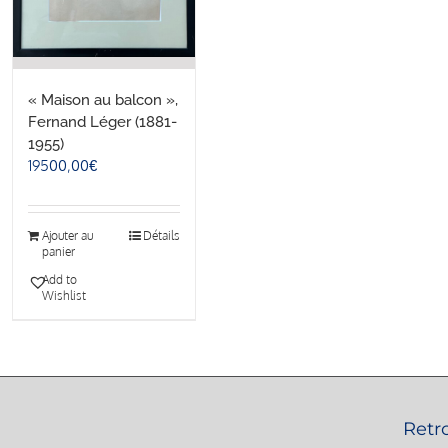
« Maison au balcon »,
Fernand Léger (1881-
1955)
19500,00
€
Ajouter au
Détails
panier
Add to
Wishlist
Retr