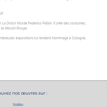
if.
lm
La Dolce Vita
de Federico Fellini. Il crée des costumes,
 le
Moulin Rouge
.
e nombreuses expositions lui rendent hommage à Cologne,
ouvez nos œuvres sur :
1stdibs