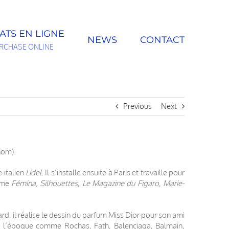
ATS EN LIGNE
NEWS
CONTACT
RCHASE ONLINE
Previous
Next
nom).
 italien
Lidel
. Il s’installe ensuite à Paris et travaille pour
omme
Fémina,
Silhouettes
,
Le Magazine du Figaro
,
Marie-
ard, il réalise le dessin du parfum Miss Dior pour son ami
 de l’époque comme Rochas, Fath, Balenciaga, Balmain,