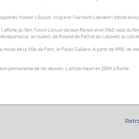
 magazines
Harper’s Bazaar
,
Vogue
et
Flair
dont il devient l’artiste exclus
 l’affiche du film
French Cancan
de Jean Renoir et en 1960 celle du fi
Montparnasse, les ballets de Roland de Petit et les cabarets le
Lido
et
la mode de la Ville de Paris, le Palais Galliera. A partir de 1990, d
tion permanente de ses œuvres. L’artiste meurt en 2004 à Rome.
Retr