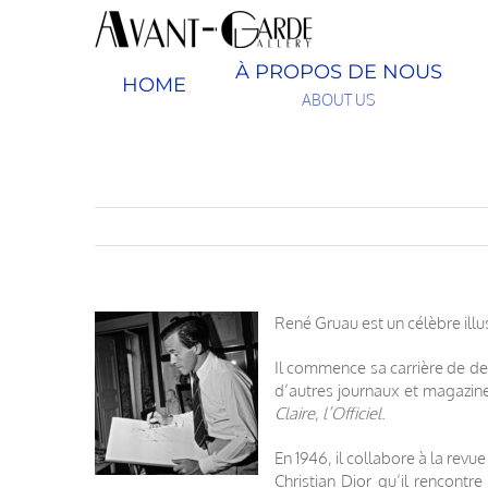
Passer
au
contenu
À PROPOS DE NOUS
HOME
ABOUT US
René Gruau est un célèbre illu
Il commence sa carrière de de
d’autres journaux et magazin
Claire
,
l’Officiel
.
En 1946, il collabore à la revu
Christian Dior qu’il rencont