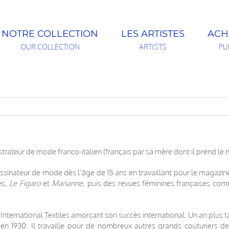
NOTRE COLLECTION
LES ARTISTES
ACH
OUR COLLECTION
ARTISTS
PU
strateur de mode franco-italien (français par sa mère dont il prend le 
ssinateur de mode dès l’âge de 15 ans en travaillant pour le magazine
es,
Le Figaro
et
Marianne
, puis des revues féminines françaises c
e International Textiles amorçant son succès international. Un an plus t
re en 1930. Il travaille pour de nombreux autres grands couturiers