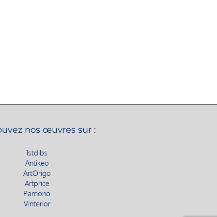
ouvez nos œuvres sur :
1stdibs
Antikeo
ArtOrigo
Artprice
Pamono
Vinterior