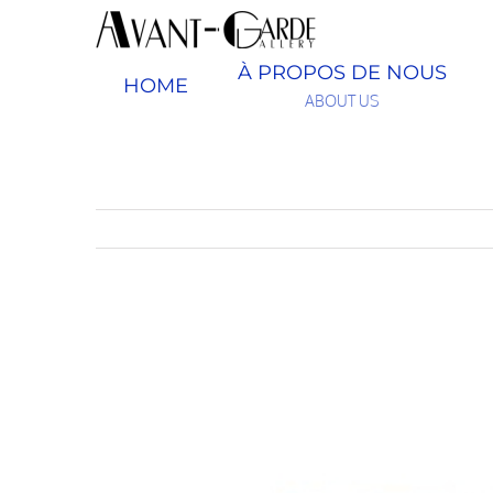
Passer
au
contenu
À PROPOS DE NOUS
HOME
ABOUT US
View
Larger
Image