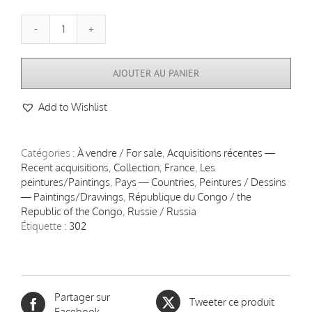
quantité
de
Alexandre
AJOUTER AU PANIER
IACOVLEFF
(1887–
Add to Wishlist
1938),
portrait
d’un
jeune
Catégories :
À vendre / For sale
,
Acquisitions récentes —
homme
Recent acquisitions
,
Collection
,
France
,
Les
africain,
peintures/Paintings
,
Pays — Countries
,
Peintures / Dessins
1925
— Paintings/Drawings
,
République du Congo / the
Republic of the Congo
,
Russie / Russia
Étiquette :
302
Partager sur
Tweeter ce produit
Facebook