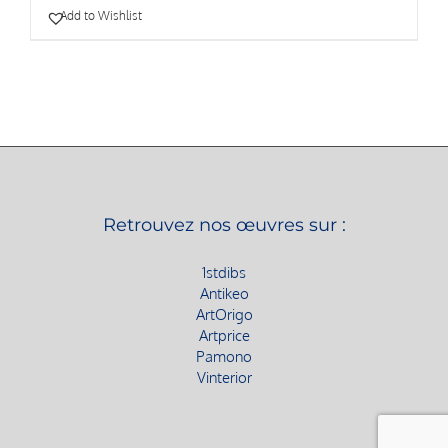
Add to Wishlist
Retrouvez nos œuvres sur :
1stdibs
Antikeo
ArtOrigo
Artprice
Pamono
Vinterior