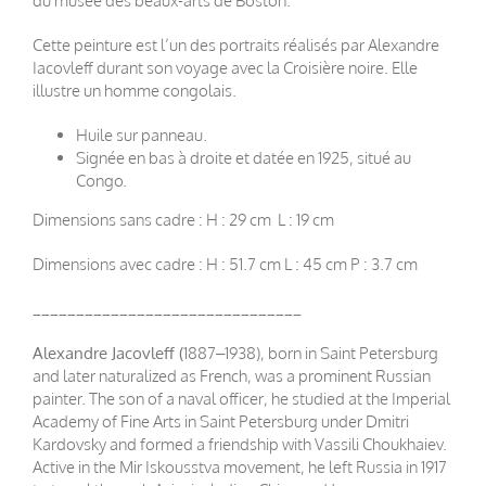
du musée des beaux-arts de Boston.
Cette peinture est l’un des portraits réalisés par Alexandre
Iacovleff durant son voyage avec la Croisière noire. Elle
illustre un homme congolais.
Huile sur panneau.
Signée en bas à droite et datée en 1925, situé au
Congo.
Dimensions sans cadre : H : 29 cm L : 19 cm
Dimensions avec cadre : H : 51.7 cm L : 45 cm P : 3.7 cm
_______________________________
Alexandre Jacovleff (
1887–1938), born in Saint Petersburg
and later naturalized as French, was a prominent Russian
painter. The son of a naval officer, he studied at the Imperial
Academy of Fine Arts in Saint Petersburg under Dmitri
Kardovsky and formed a friendship with Vassili Choukhaiev.
Active in the Mir Iskousstva movement, he left Russia in 1917