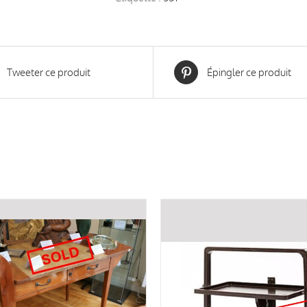
femme
"Ta
Moc"
Tweeter ce produit
Épingler ce produit