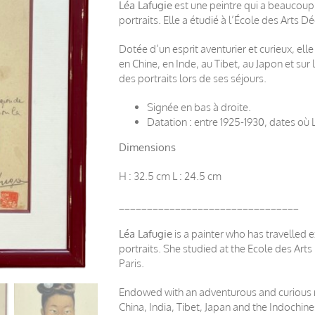
Léa Lafugie
est une peintre qui a beaucoup 
portraits. Elle a étudié à l’École des Arts Dé
Dotée d’un esprit aventurier et curieux, el
en Chine, en Inde, au Tibet, au Japon et sur
des portraits lors de ses séjours.
Signée en bas à droite.
Datation : entre 1925-1930, dates où 
Dimensions
H : 32.5 cm L : 24.5 cm
________________________________
Léa Lafugie
is a painter who has travelled 
portraits. She studied at the Ecole des Arts 
Paris.
Endowed with an adventurous and curious na
China, India, Tibet, Japan and the Indochin