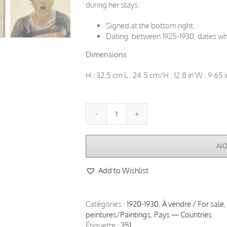
during her stays.
Signed at the bottom right.
Dating: between 1925-1930, dates wh
Dimensions
H : 32.5 cm L : 24.5 cm/H : 12.8 in W : 9.65 i
quantité
de
Léa
AJ
LAFUGIE
(1890-
Add to Wishlist
1972),
aquarelle
d’un
enfant
Catégories :
1920-1930
,
À vendre / For sale
et
peintures/Paintings
,
Pays — Countries
d'une
Étiquette :
351