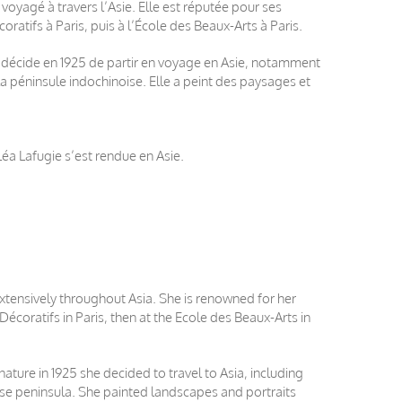
voyagé à travers l’Asie. Elle est réputée pour ses
coratifs à Paris, puis à l’École des Beaux-Arts à Paris.
le décide en 1925 de partir en voyage en Asie, notamment
 la péninsule indochinoise. Elle a peint des paysages et
Léa Lafugie s’est rendue en Asie.
extensively throughout Asia. She is renowned for her
Décoratifs in Paris, then at the Ecole des Beaux-Arts in
ture in 1925 she decided to travel to Asia, including
ese peninsula. She painted landscapes and portraits