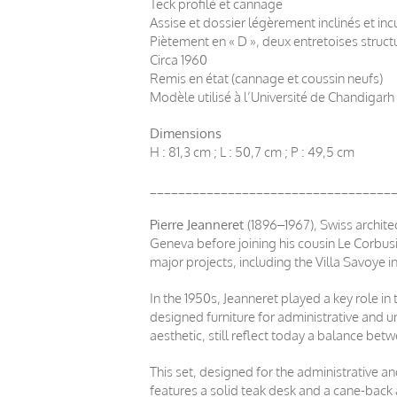
Teck profilé et cannage
Assise et dossier légèrement inclinés et in
Piètement en « D », deux entretoises structu
Circa 1960
Remis en état (cannage et coussin neufs)
Modèle utilisé à l’Université de Chandigarh
Dimensions
H : 81,3 cm ; L : 50,7 cm ; P : 49,5 cm
__________________________________
Pierre Jeanneret
(1896–1967), Swiss archite
Geneva before joining his cousin Le Corbus
major projects, including the Villa Savoye i
In the 1950s, Jeanneret played a key role in
designed furniture for administrative and un
aesthetic, still reflect today a balance bet
This set, designed for the administrative an
features a solid teak desk and a cane-back 