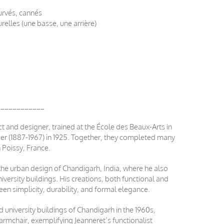
curvés, cannés
relles (une basse, une arrière)
____________
ct and designer, trained at the École des Beaux-Arts in
ier (1887-1967) in 1925. Together, they completed many
n Poissy, France.
 the urban design of Chandigarh, India, where he also
iversity buildings. His creations, both functional and
ween simplicity, durability, and formal elegance.
d university buildings of Chandigarh in the 1960s,
armchair, exemplifying Jeanneret’s functionalist