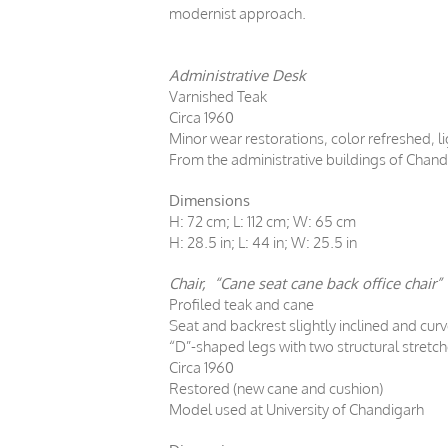
modernist approach.
Administrative Desk
Varnished Teak
Circa 1960
Minor wear restorations, color refreshed, li
From the administrative buildings of Chand
Dimensions
H: 72 cm; L: 112 cm; W: 65 cm
H: 28.5 in; L: 44 in; W: 25.5 in
Chair, “Cane seat cane back office chair”
Profiled teak and cane
Seat and backrest slightly inclined and cur
“D”-shaped legs with two structural stretch
Circa 1960
Restored (new cane and cushion)
Model used at University of Chandigarh