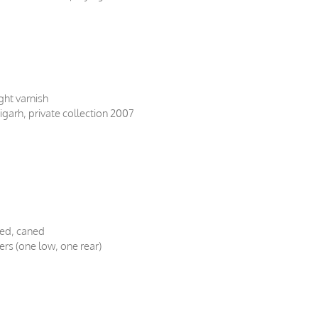
ght varnish
igarh, private collection 2007
ved, caned
ers (one low, one rear)