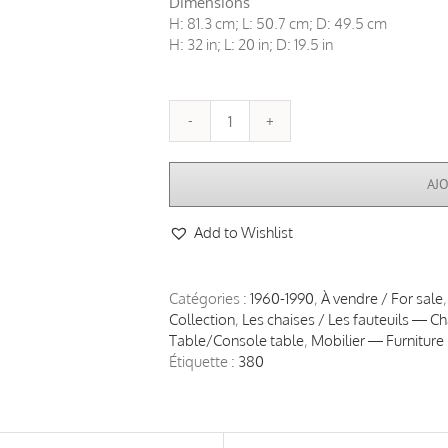
Dimensions
H: 81.3 cm; L: 50.7 cm; D: 49.5 cm
H: 32 in; L: 20 in; D: 19.5 in
quantité
de
Ensemble
AJ
bureau
et
Add to Wishlist
fauteuil
à
dossier
cannage
Catégories :
1960-1990
,
À vendre / For sale
en
Collection
,
Les chaises / Les fauteuils — C
teck,
Table/Console table
,
Mobilier — Furniture
Chandigarh,
Étiquette :
380
par
Pierre
Jeanneret
(1896–