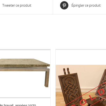
1967),
Tweeter ce produit
Épingler ce produit
vers
1960
de travail, années 1970