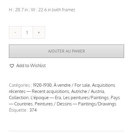
H : 28.7 in ; W : 22.6 in (with frame)
quantité
de
"Femme
AJOUTER AU PANIER
à
la
Add to Wishlist
cigarette",
Hugo
Scheiber
(1873-
Catégories :
1920-1930
,
À vendre / For sale
,
Acquisitions
1950)
récentes — Recent acquisitions
,
Autriche / Austria
,
Collection
,
L'époque — Era
,
Les peintures/Paintings
,
Pays
— Countries
,
Peintures / Dessins — Paintings/Drawings
Étiquette :
374