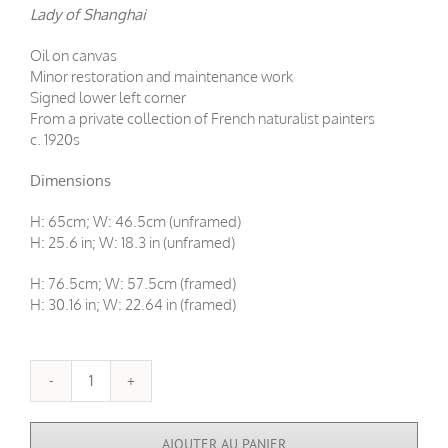
Lady of Shanghai
Oil on canvas
Minor restoration and maintenance work
Signed lower left corner
From a private collection of French naturalist painters
c. 1920s
Dimensions
H: 65cm; W: 46.5cm (unframed)
H: 25.6 in; W: 18.3 in (unframed)
H: 76.5cm; W: 57.5cm (framed)
H: 30.16 in; W: 22.64 in (framed)
quantité
de
Femme
AJOUTER AU PANIER