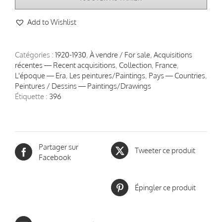
de
Shanghai,
Add to Wishlist
Léa
Lafugie
(1890-
1972)
Catégories :
1920-1930
,
À vendre / For sale
,
Acquisitions
récentes — Recent acquisitions
,
Collection
,
France
,
L'époque — Era
,
Les peintures/Paintings
,
Pays — Countries
,
Peintures / Dessins — Paintings/Drawings
Étiquette :
396
Partager sur
Tweeter ce produit
Facebook
Épingler ce produit