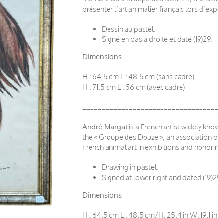
présenter l’art animalier français lors d’ex
Dessin au pastel.
Signé en bas à droite et daté (19)29.
Dimensions
H : 64.5 cm L : 48.5 cm (sans cadre)
H : 71.5 cm L : 56 cm (avec cadre)
__________________________________
André Margat
is a French artist widely kno
the « Groupe des Douze », an association of 
French animal art in exhibitions and honorin
Drawing in pastel.
Signed at lower right and dated (19)2
Dimensions
H : 64.5 cm L : 48.5 cm/H: 25.4 in W: 19.1 i