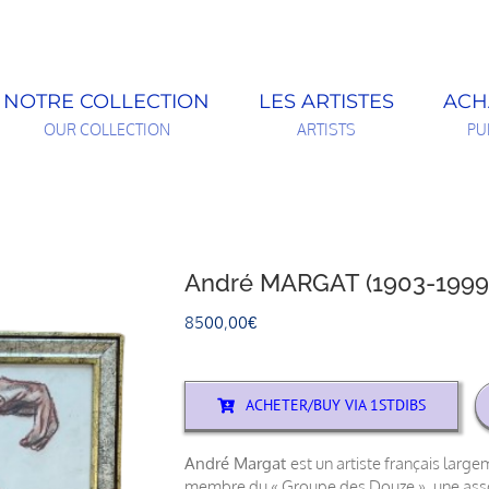
NOTRE COLLECTION
LES ARTISTES
ACH
OUR COLLECTION
ARTISTS
PU
André MARGAT (1903-1999)
8500,00
€
ACHETER/BUY VIA 1STDIBS
André Margat
est un artiste français larg
membre du « Groupe des Douze », une associ