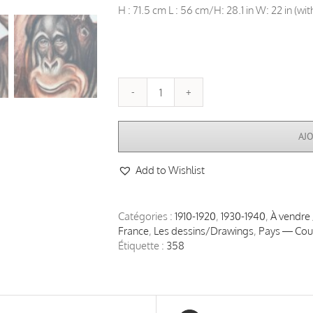
H : 71.5 cm L : 56 cm/H: 28.1 in W: 22 in (wi
quantité
de
André
AJ
MARGAT
(1903-
Add to Wishlist
1999),
"Orang-
Outan",
1929
Catégories :
1910-1920
,
1930-1940
,
À vendre 
France
,
Les dessins/Drawings
,
Pays — Cou
Étiquette :
358