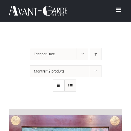
Passer
au
contenu
Trier par
Date
Montrer
12 produits