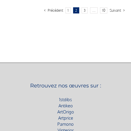
Précédent
1
2
3
…
10
Suivant
Retrouvez nos œuvres sur :
1stdibs
Antikeo
ArtOrigo
Artprice
Pamono
Vinterior