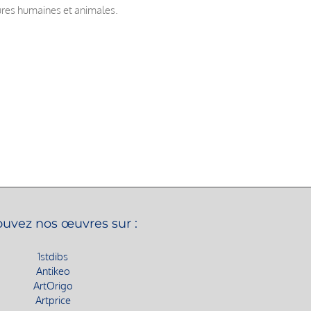
gures humaines et animales.
ouvez nos œuvres sur :
1stdibs
Antikeo
ArtOrigo
Artprice