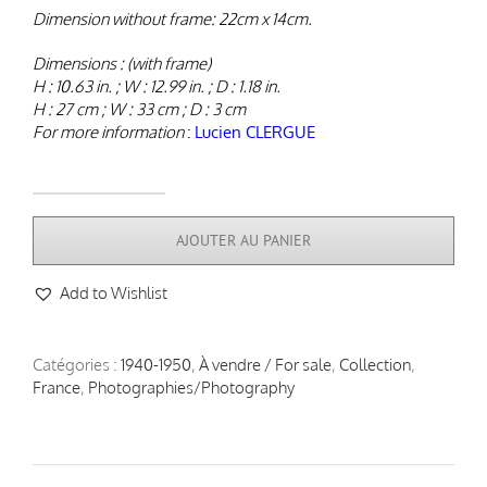
Dimension without frame: 22cm x 14cm.
Dimensions : (with frame)
H : 10.63 in. ; W :
12.99 in. ; D :
1.18 in.
H : 27
cm ; W :
33
cm ; D :
3
cm
For more information
:
Lucien CLERGUE
quantité
de
AJOUTER AU PANIER
Lucien
CLERGUE,
Add to Wishlist
photographie
de
Lifar
Catégories :
1940-1950
,
À vendre / For sale
,
Collection
,
France
,
Photographies/Photography