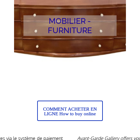
MOBILIER -
FURNITURE
COMMENT ACHETER EN
LIGNE How to buy online