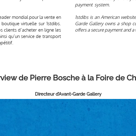
es via le système de paiement
Avant-Garde Gallery offers you
payment system.
 leader mondial pour la vente en
1stdibs is an American website
boutique virtuelle sur 1stdibs.
Garde Gallery owns a shop cor
s clients d’acheter en ligne les
offers a secure payment and a w
ainsi qu’un service de transport
étitif.
rview de Pierre Bosche
à la Foire de C
Directeur d’Avant-Garde Gallery