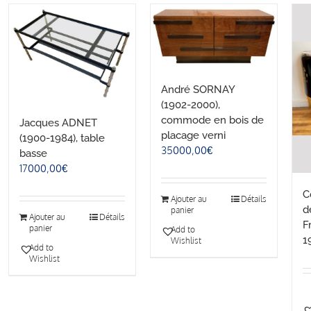
André SORNAY
(1902-2000),
commode en bois de
Jacques ADNET
placage verni
(1900-1984), table
35000,00
€
basse
17000,00
€
C
Ajouter au
Détails
d
panier
Ajouter au
Détails
F
panier
Add to
1
Wishlist
Add to
Wishlist