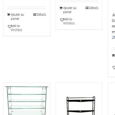
Ajouter au
Détails
panier
J
Ajouter au
Détails
panier
Add to
(
Wishlist
r
Add to
Wishlist
m
2