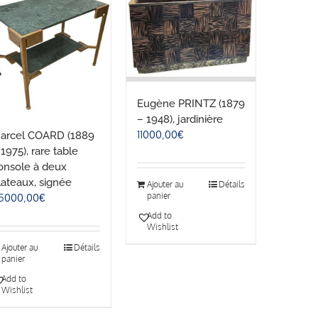
Eugène PRINTZ (1879
– 1948), jardinière
11000,00
€
arcel COARD (1889
 1975), rare table
onsole à deux
lateaux, signée
Ajouter au
Détails
panier
5000,00
€
Add to
Wishlist
Ajouter au
Détails
panier
Add to
Wishlist