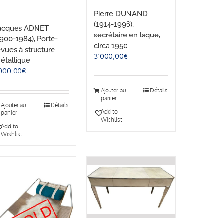
Pierre DUNAND
(1914-1996),
acques ADNET
secrétaire en laque,
1900-1984), Porte-
circa 1950
evues à structure
31000,00
€
étallique
000,00
€
Ajouter au
Détails
panier
Ajouter au
Détails
Add to
panier
Wishlist
Add to
Wishlist