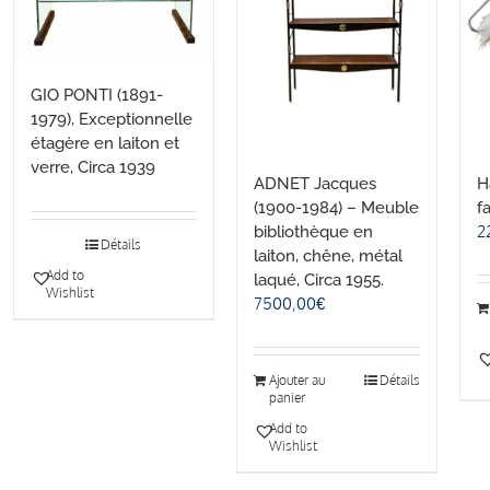
GIO PONTI (1891-
1979), Exceptionnelle
étagère en laiton et
verre, Circa 1939
ADNET Jacques
H
(1900-1984) – Meuble
f
2
bibliothèque en
Détails
laiton, chêne, métal
Add to
laqué, Circa 1955.
Wishlist
7500,00
€
Ajouter au
Détails
panier
Add to
Wishlist