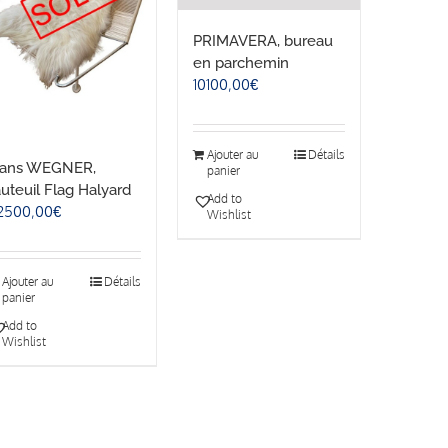
PRIMAVERA, bureau
en parchemin
10100,00
€
Ajouter au
Détails
ans WEGNER,
panier
auteuil Flag Halyard
Add to
2500,00
€
Wishlist
Ajouter au
Détails
panier
Add to
Wishlist