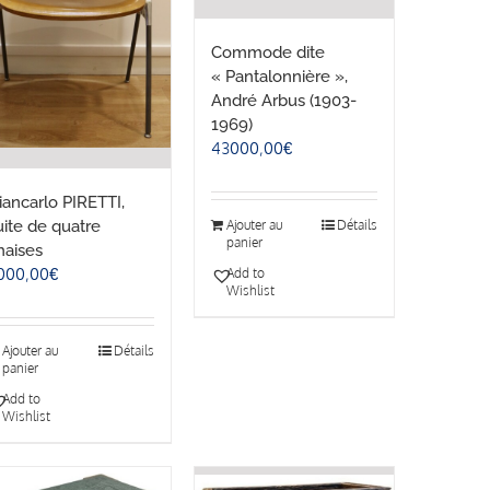
Commode dite
« Pantalonnière »,
André Arbus (1903-
1969)
43000,00
€
iancarlo PIRETTI,
uite de quatre
Ajouter au
Détails
panier
haises
000,00
€
Add to
Wishlist
Ajouter au
Détails
panier
Add to
Wishlist