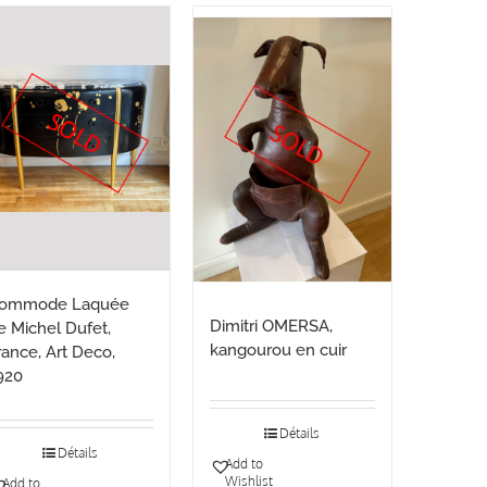
ommode Laquée
Dimitri OMERSA,
e Michel Dufet,
kangourou en cuir
rance, Art Deco,
920
Détails
Détails
Add to
Wishlist
Add to