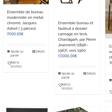
Ensemble de bureau
moderniste en métal
chromé, Jacques
Ensemble bureau et
Adnet ( 3 pièces)
fauteuil à dossier
9500,00
€
cannage en teck,
Chandigarh, par Pierre
Jeanneret (1896–
G
1967), vers 1960
s
Ajouter au
Détails
panier
55000,00
€
c
3
Add to
Wishlist
Ajouter au
Détails
panier
Add to
Wishlist