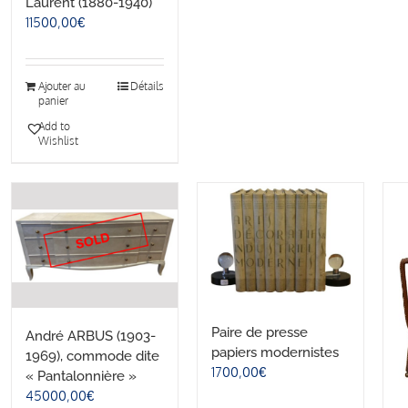
Laurent (1880-1940)
11500,00
€
Ajouter au
Détails
panier
Add to
Wishlist
Paire de presse
André ARBUS (1903-
papiers modernistes
1969), commode dite
1700,00
€
« Pantalonnière »
45000,00
€