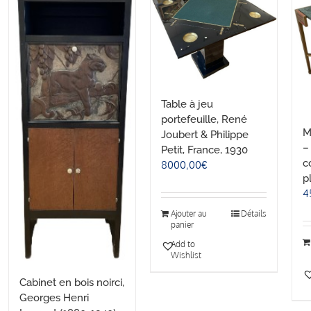
Table à jeu
portefeuille, René
M
Joubert & Philippe
–
Petit, France, 1930
c
8000,00
€
p
4
Ajouter au
Détails
panier
Add to
Wishlist
Cabinet en bois noirci,
Georges Henri