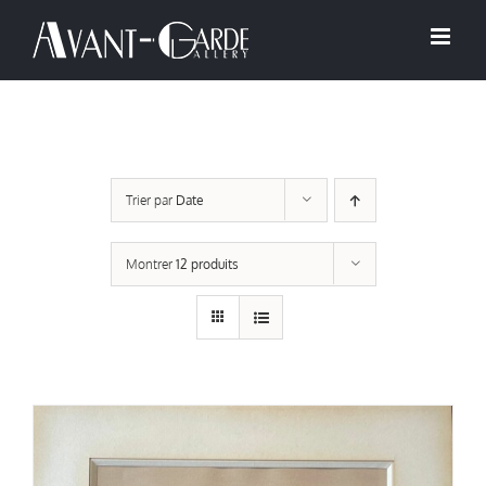
Passer
au
contenu
Trier par
Date
Montrer
12 produits