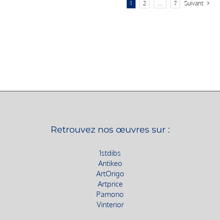
1
2
…
7
Suivant
Retrouvez nos œuvres sur :
1stdibs
Antikeo
ArtOrigo
Artprice
Pamono
Vinterior