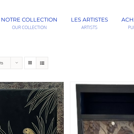
NOTRE COLLECTION
LES ARTISTES
ACH
OUR COLLECTION
ARTISTS
PU
ts