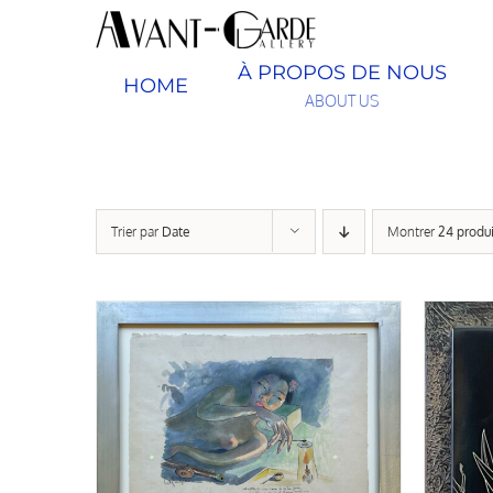
Passer
au
contenu
À PROPOS DE NOUS
HOME
ABOUT US
Trier par
Date
Montrer
24 produi