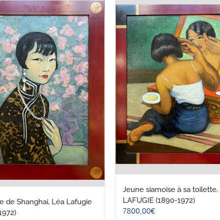
Jeune siamoise à sa toilette,
LAFUGIE (1890-1972)
de Shanghai, Léa Lafugie
7800,00
€
1972)