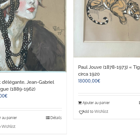
Paul Jouve (1878-1973) « Tig
circa 1920
18000,00
€
t d’élégante, Jean-Gabriel
gue (1889-1962)
00
€
Ajouter au panier
Add to Wishlist
r au panier
Détails
 Wishlist