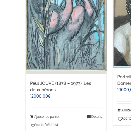
Portrai
Domer
Paul JOUVE (1878 – 1973), Les
10000,
deux hérons
12000,00
€
Ajoute
Ajouter au panier
Détails
Add to
Add to Wishlist