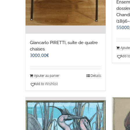
Ensemb
dossie
Chandi
(1896–
55000
Giancarlo PIRETTI, suite de quatre
Ajoute
chaises
3000,00
€
Add to
Ajouter au panier
Détails
Add to Wishlist