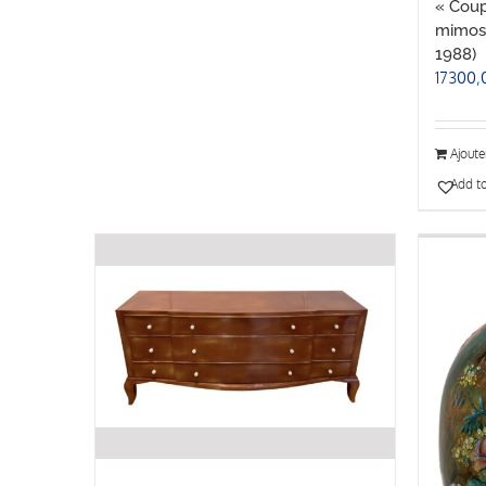
« Coup
mimosa
1988)
17300,
Ajoute
Add to