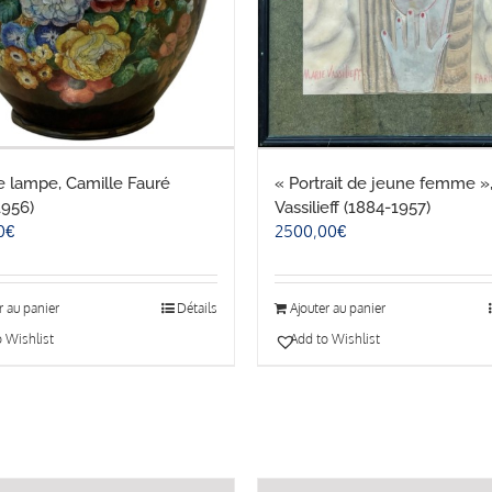
e lampe, Camille Fauré
« Portrait de jeune femme »
1956)
Vassilieff (1884-1957)
0
€
2500,00
€
r au panier
Détails
Ajouter au panier
 Wishlist
Add to Wishlist