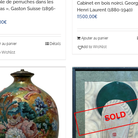
le de perruches dans les
Cabinet en bois noirci, Geor
s », Gaston Suisse (1896-
Henri Laurent (1880-1940)
11500,00
€
00
€
Ajouter au panier
r au panier
Détails
Add to Wishlist
 Wishlist