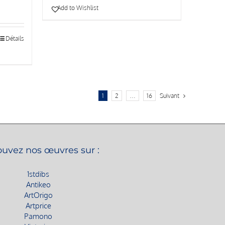
Add to Wishlist
Détails
1
2
…
16
Suivant
ouvez nos œuvres sur :
1stdibs
Antikeo
ArtOrigo
Artprice
Pamono