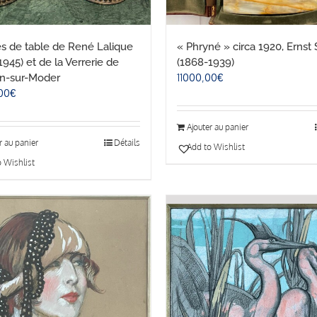
 de table de René Lalique
« Phryné » circa 1920, Ernst
945) et de la Verrerie de
(1868-1939)
11000,00
€
n-sur-Moder
00
€
Ajouter au panier
r au panier
Détails
Add to Wishlist
 Wishlist