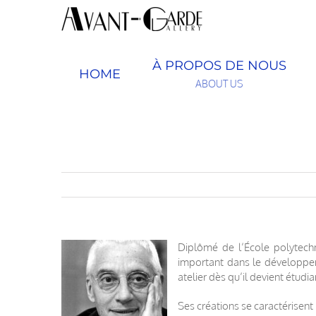
Passer
au
contenu
À PROPOS DE NOUS
HOME
ABOUT US
Diplômé de l’École polytechn
important dans le développeme
atelier dès qu’il devient étudi
Ses créations se caractérisent