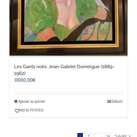
Les Gants noirs, Jean-Gabriel Domergue (1889-
1962)
31000,00
€
Ajouter au panier
Détails
Add to Wishlist
1
2
…
16
Suivant