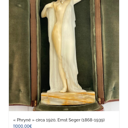
« Phryné » circa 1920, Ernst Seger (1868-1939)
11000,00
€